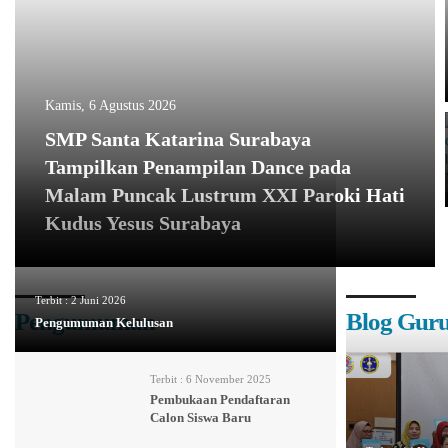
Kamis, 6 Agustus 2026
SMP Santa Katarina Surabaya
Tampilkan Penampilan Dance pada
Malam Puncak Lustrum XXI Paroki Hati
Kudus Yesus Surabaya
Terbit :
2 Juni 2026
Pengumuman
Blog Gur
Pengumuman Kelulusan
Terbit :
6 November 2025
Pembukaan Pendaftaran
Calon Siswa Baru