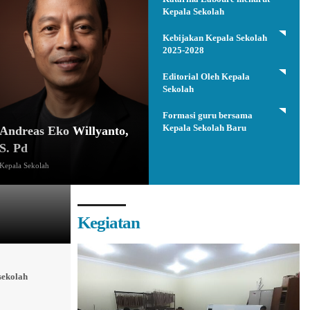
Kepala Sekolah
Kebijakan Kepala Sekolah
2025-2028
Editorial Oleh Kepala
Sekolah
Formasi guru bersama
Kepala Sekolah Baru
Andreas Eko Willyanto,
S. Pd
Kepala Sekolah
Kegiatan
sekolah