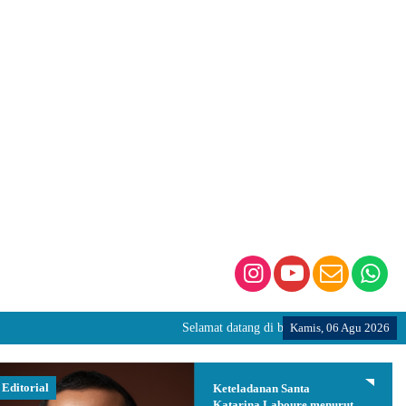
Selamat datang di beranda virtual SMP Santa Kat
Kamis, 06 Agu 2026
Editorial
Keteladanan Santa
Katarina Laboure menurut