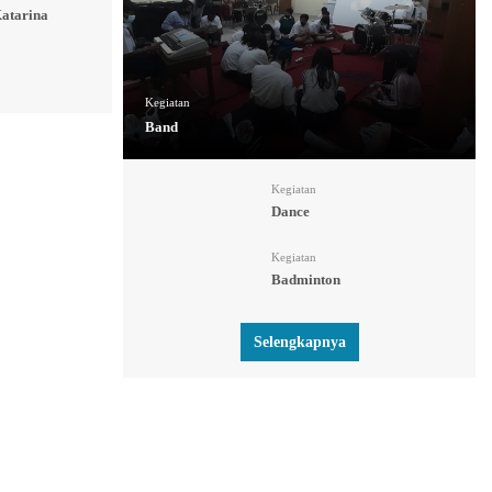
atarina
Kegiatan
Band
Kegiatan
Dance
Kegiatan
Badminton
Selengkapnya