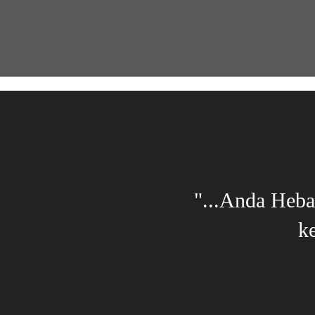
o bright future. Ikuti
"...Anda Heba
uju masa depan yang
k