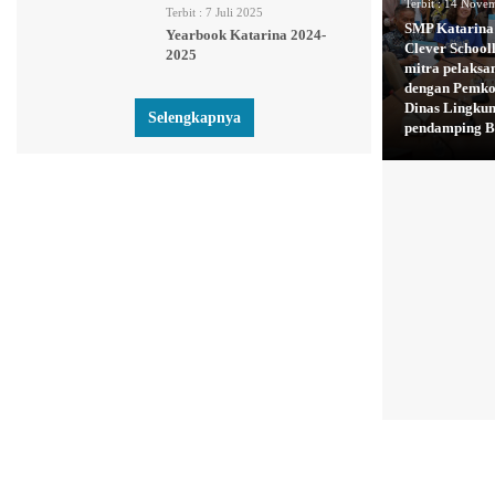
Terbit :
14 Novem
Terbit :
7 Juli 2025
SMP Katarina 
Yearbook Katarina 2024-
Clever Schooll
2025
mitra pelaksa
dengan Pemkot
Dinas Lingku
Selengkapnya
pendamping B