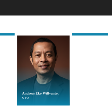
Ma’am Tina
Andreas Eko Willyanto,
S.Pd