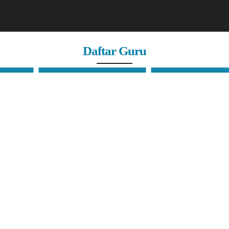
Daftar Guru
Pak Ino
Louis Oki H, S.Pd