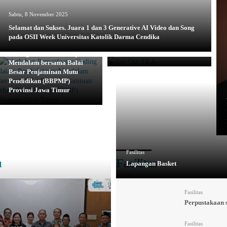
Sabtu, 8 November 2025
Selamat dan Sukses. Juara 1 dan 3 Generative AI Video dan Song
Kamis, 6 November 2025
pada OSII Week Universitas Katolik Darma Cendika
Kamis, 30 Oktober 2025
Workshop Pemanfaatan
Try Out TKA
Coding dalam Pembelajaran
Mendalam bersama Balai
Besar Penjaminan Mutu
Pendidikan (BBPMP)
Provinsi Jawa Timur
Fasilitas
u
Fasilitas
Lapangan Basket
Fasilitas
Perpustakaan 
Fasilitas