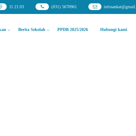
11
:
21
:
04
(031) 5670961
infosankat@gmail
kan
Berita Sekolah
PPDB 2025/2026
Hubungi kami