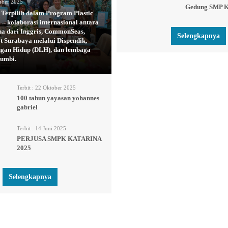
ber 2025
Gedung SMP K
Terpilih dalam Program Plastic
 – kolaborasi internasional antara
na dari Inggris, CommonSeas,
Selengkapnya
 Surabaya melalui Dispendik,
ngan Hidup (DLH), dan lembaga
umbi.
Terbit :
22 Oktober 2025
100 tahun yayasan yohannes
gabriel
Terbit :
14 Juni 2025
PERJUSA SMPK KATARINA
2025
Selengkapnya