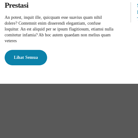
Prestasi
An potest, inquit ille, quicquam esse suavius quam nihil
dolere? Contemnit enim disserendi elegantiam, confuse
loquitur. An est aliquid per se ipsum flagitiosum, etiamsi nulla
comitetur infamia? Ab hoc autem quaedam non melius quam
veteres
Lihat Semua