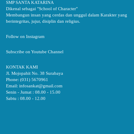
SMP SANTA KATARINA
Dikenal sebagai "School of Character"
Membangun insan yang cerdas dan unggul dalam Karakter yang
berintegritas, jujur, disiplin dan religius.
Follow on Instagram
S
u
b
s
c
r
i
b
e
on Youtube Channel
KONTAK KAMI
Jl. Mojopahit No. 38 Surabaya
Phone: (031) 5670961
Email: infosankat@gmail.com
Senin - Jumat : 08.00 - 15.00
Sabtu : 08.00 - 12.00