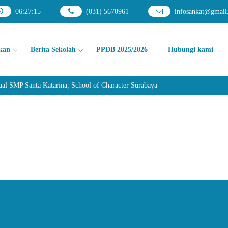
06
:
27
:
15
(031) 5670961
infosankat@gmail
kan
Berita Sekolah
PPDB 2025/2026
Hubungi kami
al SMP Santa Katarina, School of Character Surabaya